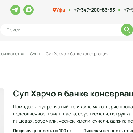
Уфа
+7-347-200-83-33
+7-
роизводства
Супы
Суп Харчо в банке консервация
Суп Харчо в банке консерва
Помидоры, лук репчатый, говядина мякоть, рис проп
подсолнечное, томат-паста, соус ткемали, петрушка
пищевая, соус чили, чеснок, хмели-сунели, аджика п
Пищевая ценность на 100 г.:
Пищевая ценность това