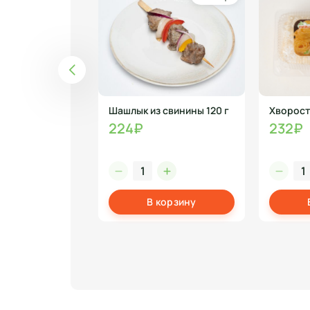
 480 гр
Шашлык из свинины 120 г
Хворост
224₽
232₽
корзину
В корзину