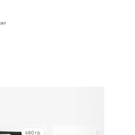
кал
480 гр
270 гр