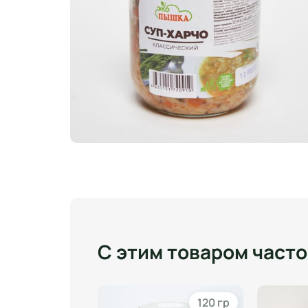
С этим товаром част
480 гр
120 гр