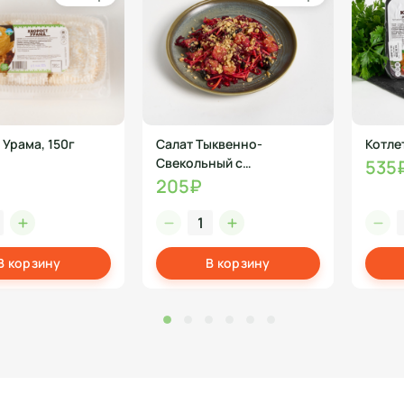
 Урама, 150г
Салат Тыквенно-
Котле
Свекольный с
535
черносливом, 200г
205₽
В корзину
В корзину