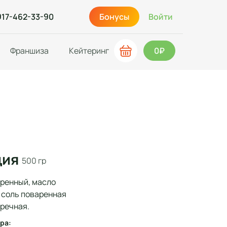
917-462-33-90
Бонусы
Войти
Франшиза
Кейтеринг
0₽
ция
500 гр
аренный, масло
, соль поваренная
еречная.
ра: