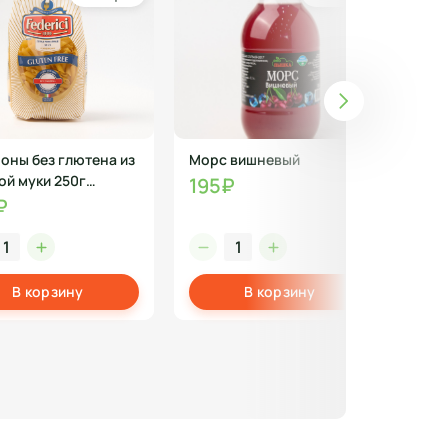
оны без глютена из
Морс вишневый
Сал
ой муки 250г
195₽
18
ичи
₽
В корзину
В корзину