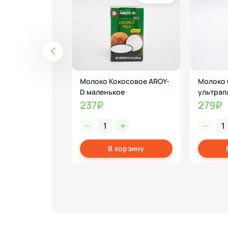
ушение 1кг
Молоко Кокосовое AROY-
Молоко 
D маленькое
ультрап
6%950 г
237₽
279₽
корзину
В корзину