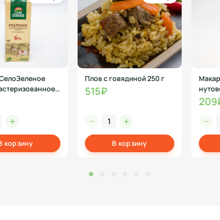
СелоЗеленое
Плов с говядиной 250 г
Макар
астеризованное
нутов
515₽
Федер
209
В корзину
В корзину