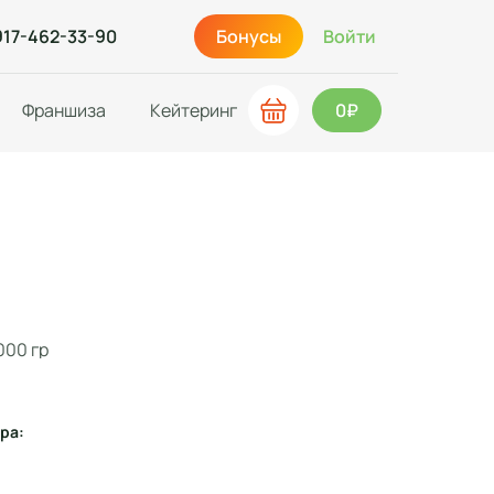
917-462-33-90
Бонусы
Войти
Франшиза
Кейтеринг
0₽
000 гр
ра: