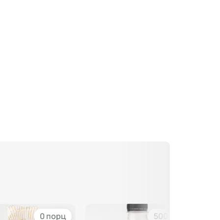
0 порц
500 мл