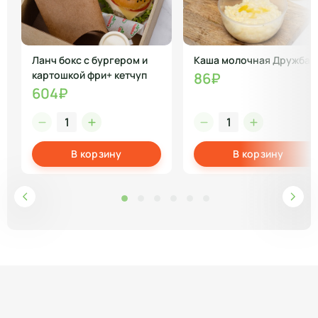
Ланч бокс с бургером и
Каша молочная Дружба
картошкой фри+ кетчуп
86₽
604₽
В корзину
В корзину