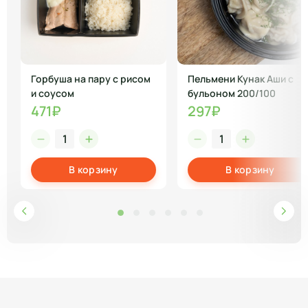
Горбуша на пару с рисом
Пельмени Кунак Аши с
и соусом
бульоном 200/100
471₽
297₽
В корзину
В корзину