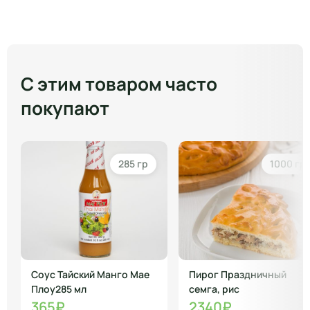
С этим товаром часто
покупают
285 гр
1000 гр
Соус Тайский Манго Мае
Пирог Праздничный
Плоу285 мл
семга, рис
365₽
2340₽