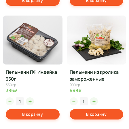
В корзину
В корзину
Пельмени ПФ Индейка
Пельмени из кролика
350г
замороженные
350 гр
900 гр
386₽
998₽
В корзину
В корзину