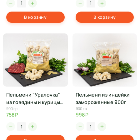
В корзину
В корзину
Пельмени "Уралочка"
Пельмени из индейки
из говядины и курицы
замороженные 900г
900 гр
900 гр
замороженные
758₽
998₽