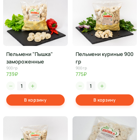
Пельмени "Пышка"
Пельмени куриные 900
замороженные
гр
900 гр
900 гр
739₽
775₽
В корзину
В корзину