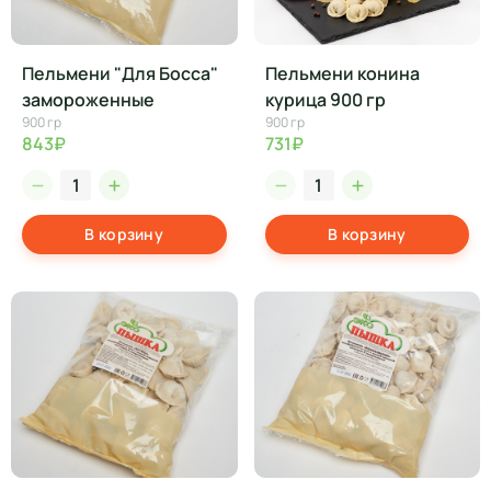
Пельмени "Для Босса"
Пельмени конина
замороженные
курица 900 гр
900 гр
900 гр
843₽
731₽
В корзину
В корзину