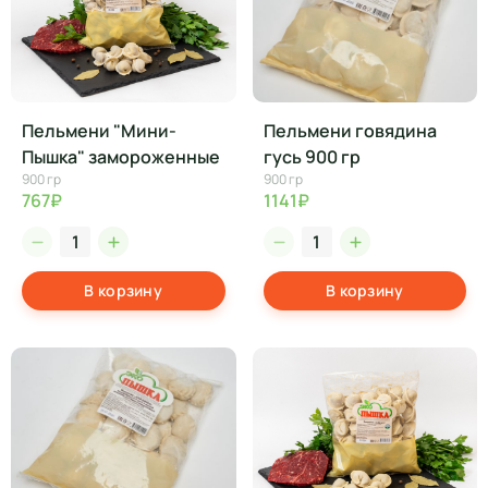
Пельмени "Мини-
Пельмени говядина
Пышка" замороженные
гусь 900 гр
900 гр
900 гр
767₽
1141₽
В корзину
В корзину