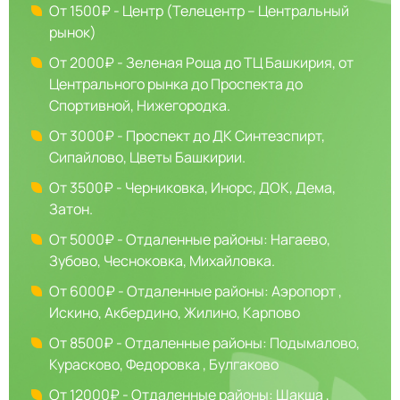
От 1500₽ - Центр (Телецентр – Центральный
рынок)
От 2000₽ - Зеленая Роща до ТЦ Башкирия, от
Центрального рынка до Проспекта до
Спортивной, Нижегородка.
От 3000₽ - Проспект до ДК Синтезспирт,
Сипайлово, Цветы Башкирии.
От 3500₽ - Черниковка, Инорс, ДОК, Дема,
Затон.
От 5000₽ - Отдаленные районы: Нагаево,
Зубово, Чесноковка, Михайловка.
От 6000₽ - Отдаленные районы: Аэропорт ,
Искино, Акбердино, Жилино, Карпово
От 8500₽ - Отдаленные районы: Подымалово,
Курасково, Федоровка , Булгаково
От 12000₽ - Отдаленные районы: Шакша ,