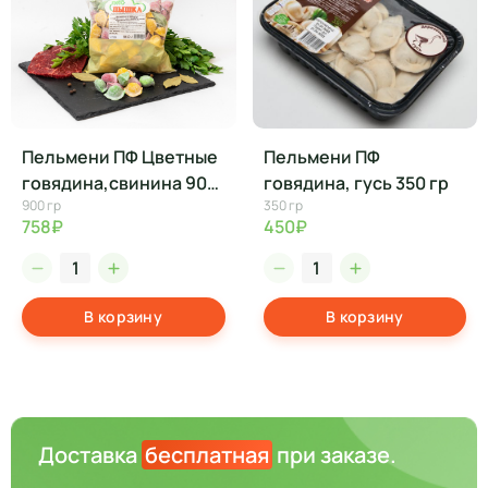
Пельмени ПФ Цветные
Пельмени ПФ
говядина,свинина 900
говядина, гусь 350 гр
900 гр
350 гр
гр
758₽
450₽
В корзину
В корзину
Доставка
бесплатная
при заказе.