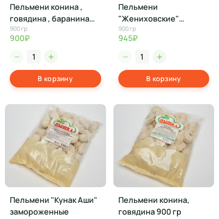
Пельмени конина ,
Пельмени
говядина , баранина
"Жениховские"
900 гр
900 гр
900 гр
замороженные
900₽
945₽
В корзину
В корзину
Пельмени "Кунак Аши"
Пельмени конина,
замороженные
говядина 900 гр