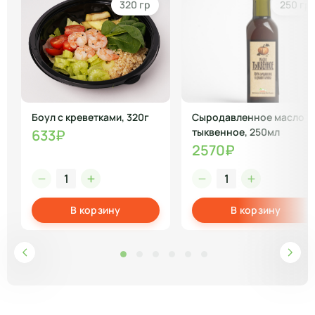
320 гр
250 гр
Боул с креветками, 320г
Сыродавленное масло
тыквенное, 250мл
633₽
2570₽
В корзину
В корзину