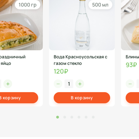
1000 гр
500 мл
раздничный
Вода Красноусольская с
Блины
 яйцо
газом стекло
93₽
120₽
В корзину
В корзину