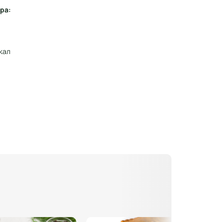
ра:
ккал