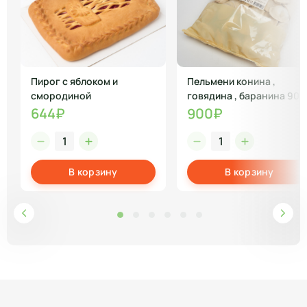
Пирог с яблоком и
Пельмени конина ,
смородиной
говядина , баранина 900
гр
644₽
900₽
В корзину
В корзину