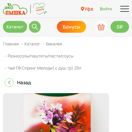
Уфа
Войти
Бонусы
0₽
Каталог
Главная
Каталог
Бакалея
Разносолы/паштеты/паста/соусы
Чай ГФ Спринг Мелоди( с душ.тр) 25п
Назад