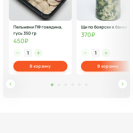
Пельмени ПФ говядина,
Щи по боярски в банке
гусь 350 гр
370₽
450₽
В корзину
В корзину