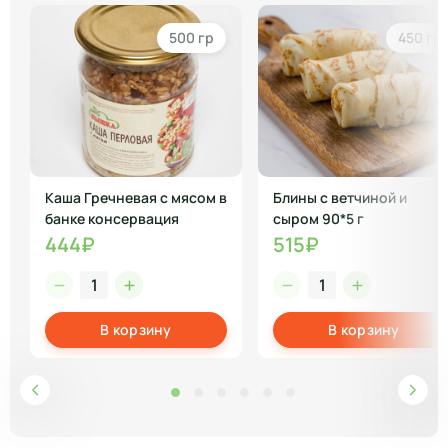
500 гр
450 гр
Каша Гречневая с мясом в
Блины с ветчиной и
банке консервация
сыром 90*5 г
444₽
515₽
В корзину
В корзину