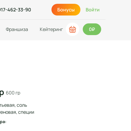
917-462-33-90
Бонусы
Войти
Франшиза
Кейтеринг
0₽
гр
600 гр
тьевая, соль
геновая, специи
ра: