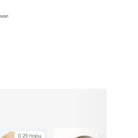
ккал
0.25 порц
120 гр