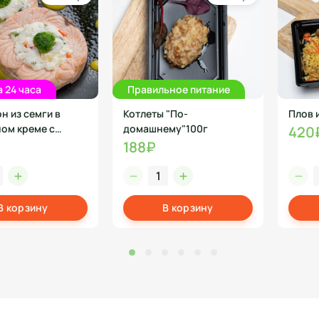
а 24 часа
Правильное питание
н из семги в
Котлеты "По-
Плов 
ом креме с
домашнему"100г
420
 300г
188₽
В корзину
В корзину