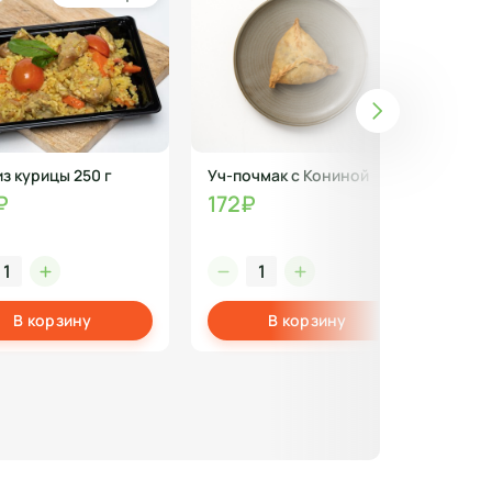
из курицы 250 г
Уч-почмак с Кониной
Тор
гр
₽
172₽
57
В корзину
В корзину