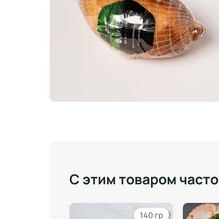
С этим товаром част
450 гр
140 гр