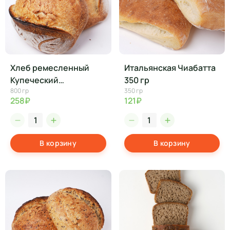
Хлеб ремесленный
Итальянская Чиабатта
Купеческий
350 гр
800 гр
350 гр
бездрожжевой, шт
258₽
121₽
В корзину
В корзину