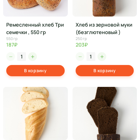
Ремесленный хлеб Три
Хлеб из зерновой муки
семечки , 550 гр
(безглютеновый )
550 гр
250 гр
187₽
203₽
В корзину
В корзину