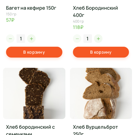
Багет на кефире 150г
Хлеб Бородинский
150 гр
400г
57₽
400 гр
118₽
В корзину
В корзину
Хлеб бородинский с
Хлеб Вурцельброт
семечками
250г