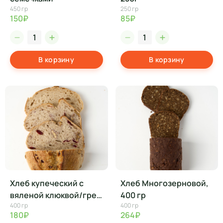
450 гр
250 гр
150₽
85₽
В корзину
В корзину
Хлеб купеческий с
Хлеб Многозерновой,
вяленой клюквой/грец
400 гр
400 гр
400 гр
орех 400г(половинка)
180₽
264₽