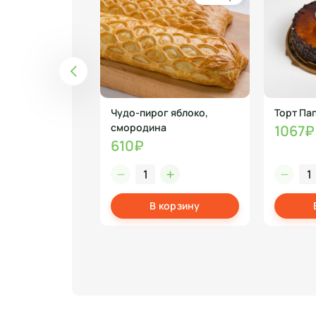
сертный с
Чудо-пирог яблоко,
Торт Пап
ом 180г
смородина
1067₽
610₽
корзину
В корзину