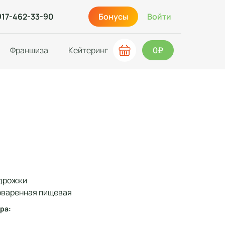
917-462-33-90
Бонусы
Войти
Франшиза
Кейтеринг
0₽
 дрожжи
оваренная пищевая
ра: