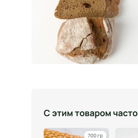
С этим товаром част
180 гр
700 гр