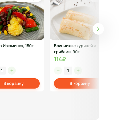
р Изюминка, 150г
Блинчики с курицей и
Йог
грибами, 90г
кры
₽
114₽
19
В корзину
В корзину