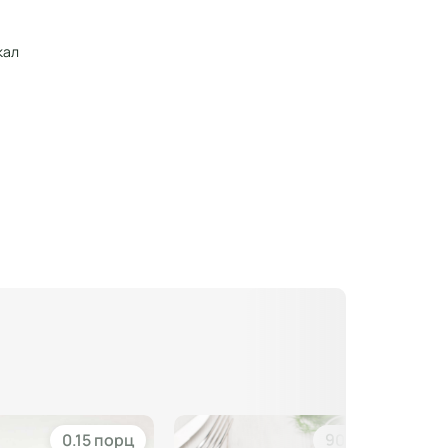
кал
0.15 порц
90 гр