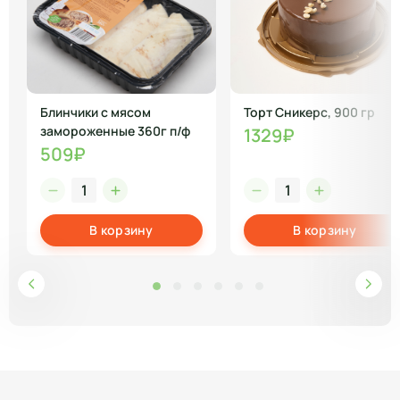
Блинчики с мясом
Торт Сникерс, 900 гр
замороженные 360г п/ф
1329₽
509₽
В корзину
В корзину