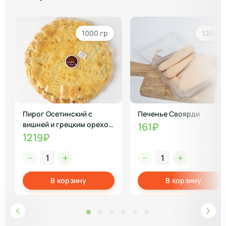
1000 гр
120 гр
Пирог Осетинский с
Печенье Своярди
вишней и грецким орехом
161₽
полуфабрикат
1219₽
В корзину
В корзину