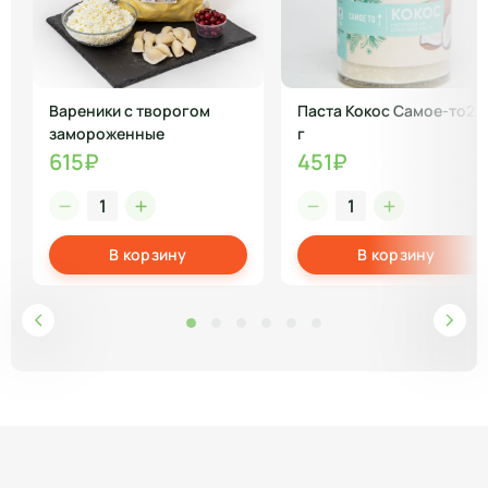
Вареники с творогом
Паста Кокос Самое-то25
замороженные
г
615₽
451₽
В корзину
В корзину