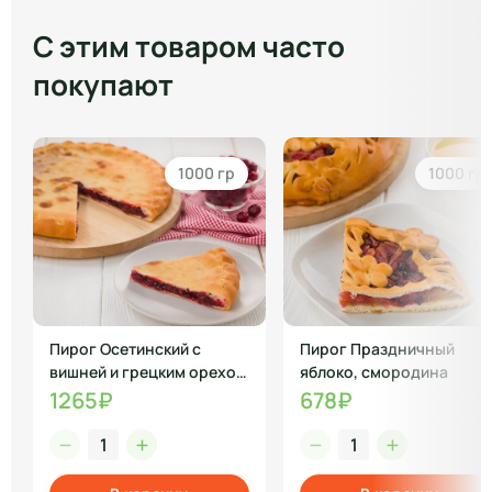
С этим товаром часто
покупают
1000 гр
1000 гр
Пирог Осетинский с
Пирог Праздничный
вишней и грецким орехом
яблоко, смородина
1 кг
1265₽
678₽