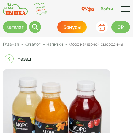
Уфа
Войти
Бонусы
0₽
Каталог
Главная
Каталог
Напитки
Морс из черной смородины
Назад