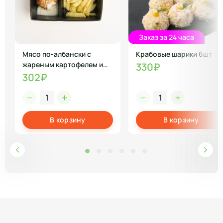
Заказ за 24 часа
Мясо по-албански с
Крабовые шарики 6шт
жареным картофелем и
330₽
соусом
302₽
В корзину
В корзину