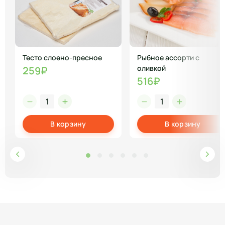
Тесто слоено-пресное
Рыбное ассорти с
оливкой
259₽
516₽
В корзину
В корзину