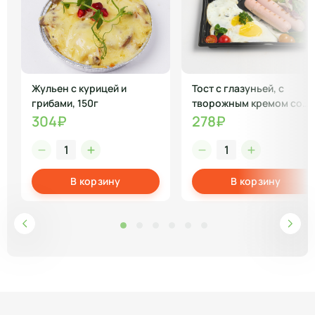
Жульен с курицей и
Тост с глазуньей, с
грибами, 150г
творожным кремом со
шпинатом и сосиской
304₽
278₽
В корзину
В корзину