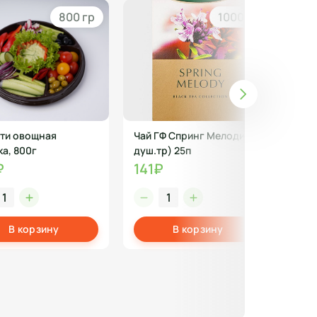
800 гр
1000 гр
ти овощная
Чай ГФ Спринг Мелоди( с
Наб
ка, 800г
душ.тр) 25п
Экс
₽
141₽
63
В корзину
В корзину