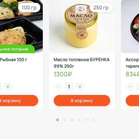
100 гр
250 гр
ьное питание
Рыбная 100 г
Масло топленое БУРЕНКА
Ассор
99% 250г
тарел
1300₽
834
В корзину
В корзину