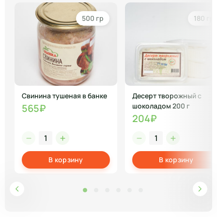
500 гр
180 гр
Свинина тушеная в банке
Десерт творожный с
шоколадом 200 г
565₽
204₽
В корзину
В корзину