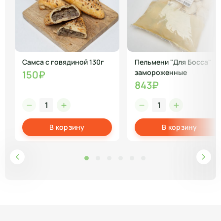
Самса с говядиной 130г
Пельмени "Для Босса"
замороженные
150₽
843₽
В корзину
В корзину