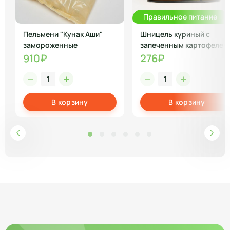
Правильное питание
Пельмени "Кунак Аши"
Шницель куриный с
замороженные
запеченным картофелем
и брокколи
910₽
276₽
В корзину
В корзину