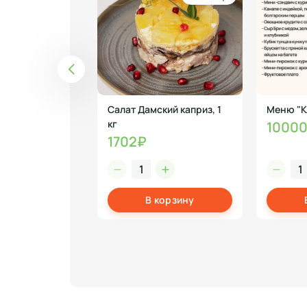
а
АПОЧКА 330 мл
Салат Дамский каприз, 1
Меню "К
енте (микс 1)
кг
1000
1702₽
корзину
В корзину