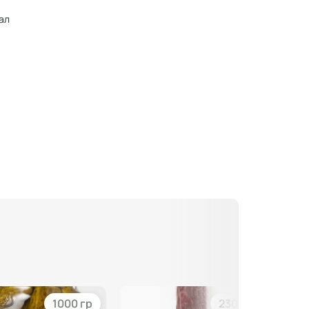
кал
1000 гр
230 гр