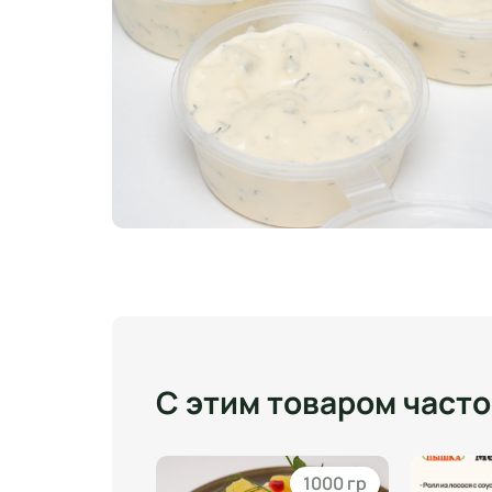
С этим товаром част
330 мл
1000 гр