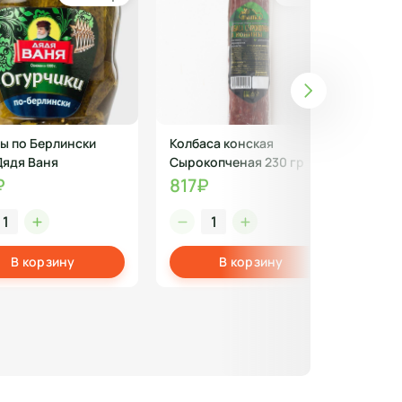
Бе
ы по Берлински
Колбаса конская
Нап
Дядя Ваня
Сырокопченая 230 гр
в А
₽
817₽
21
В корзину
В корзину