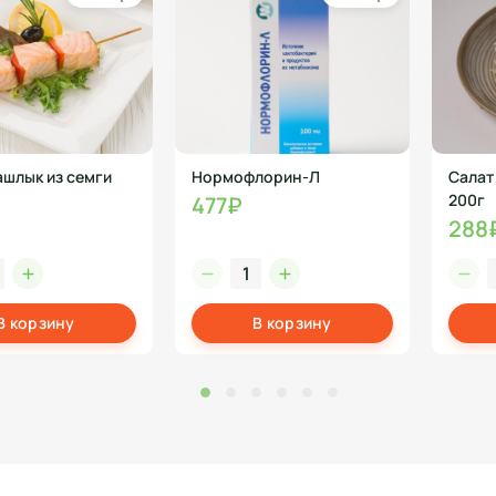
шлык из семги
Нормофлорин-Л
Салат
200г
477₽
288
В корзину
В корзину