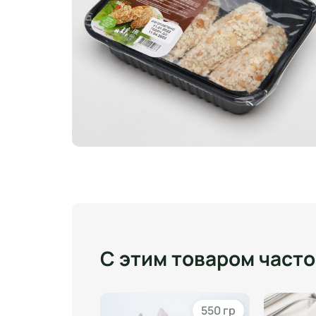
С этим товаром част
50 гр
550 гр