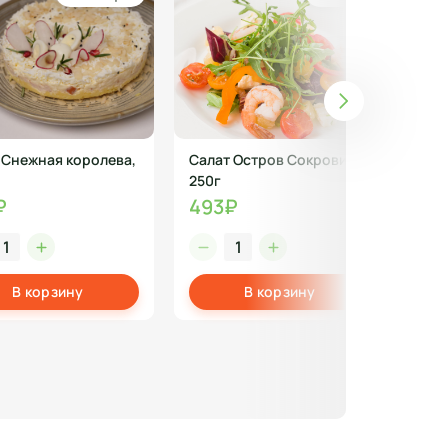
 Снежная королева,
Салат Остров Сокровищ,
Чай
250г
Асс
₽
493₽
21
В корзину
В корзину