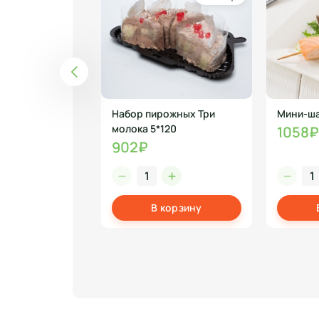
ной Томленый в
Набор пирожных Три
Мини-ша
нте 50 гр
молока 5*120
1058₽
902₽
корзину
В корзину