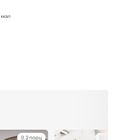
 ккал
0.2 порц
250 гр