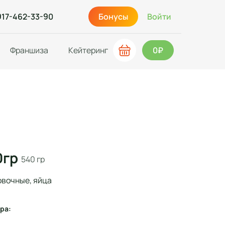
917-462-33-90
Бонусы
Войти
Франшиза
Кейтеринг
0₽
0гр
540 гр
овочные, яйца
ра: