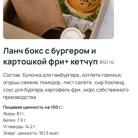
Ланч бокс с бургером и
картошкой фри+ кетчуп
840 гр
Состав: Булочка для гамбургера , котлета говяжья,
огурцы свежие, помидор , лист салата , сыр Хохланд,
соус для бургера, картофель фри , морс собственного
производства
Пищевая ценность на 100 г.:
Жиры: 8.1 г.
Белки: 7.9 г.
Углеводы: 14.2 г.
Энерг. ценность: 161.3 ккал