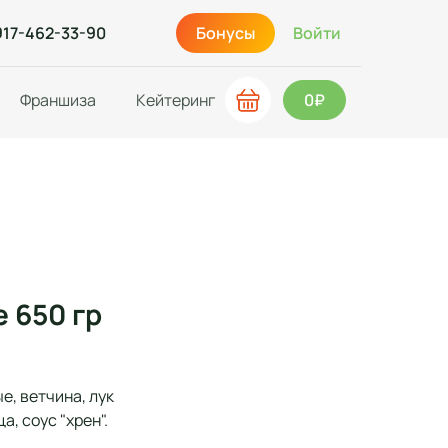
917-462-33-90
Бонусы
Войти
Франшиза
Кейтеринг
0₽
 650 гр
е, ветчина, лук
а, соус "хрен".