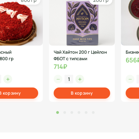
800 гр
200 гр
асный
Чай Хайтон 200 г Цейлон
Бизне
800 гр
ФБОТ с типсами
656
714₽
В корзину
В корзину