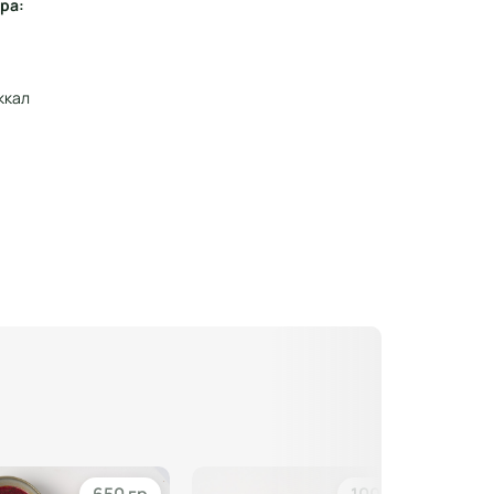
ра:
ккал