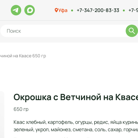
Уфа
+7-347-200-83-33
+7-
чиной на Квасе 650 гр
Окрошка с Ветчиной на Квасе
650 гр
Квас хлебный, картофель, огурцы, редис, яйца курины
зеленый, укроп, майонез, сметана, соль, сахар, горчиц