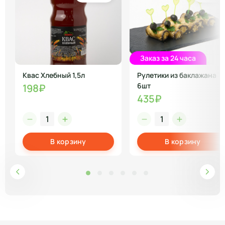
Заказ за 24 часа
Квас Хлебный 1,5л
Рулетики из баклажана
6шт
198₽
435₽
В корзину
В корзину