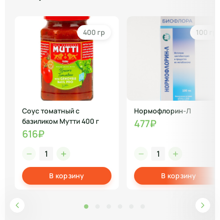
400 гр
100 гр
Соус томатный с
Нормофлорин-Л
базиликом Мутти 400 г
477₽
616₽
В корзину
В корзину