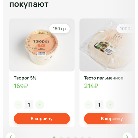
покупают
150 гр
1000 гр
Творог 5%
Тесто пельменное
169₽
214₽
В корзину
В корзину