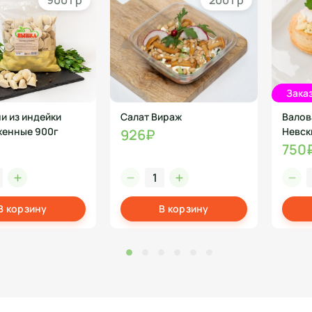
900 гр
200 гр
Заказ
и из индейки
Салат Вираж
Валов
енные 900г
Невск
926₽
750
В корзину
В корзину