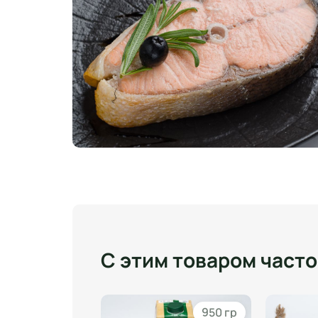
С этим товаром част
1000 гр
950 гр