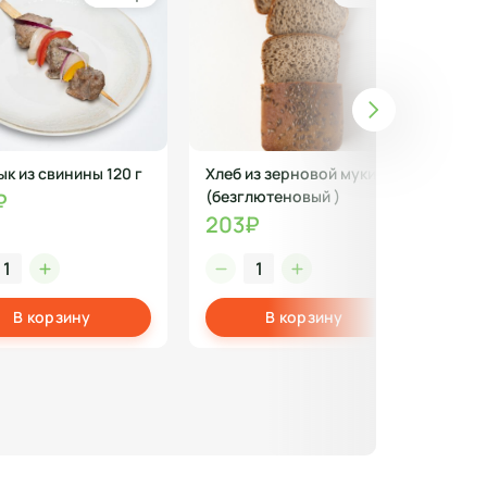
к из свинины 120 г
Хлеб из зерновой муки
Сал
(безглютеновый )
₽
10
203₽
В корзину
В корзину