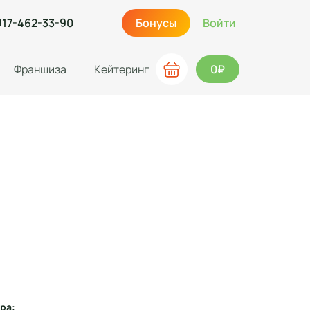
917-462-33-90
Бонусы
Войти
Франшиза
Кейтеринг
0₽
ра: