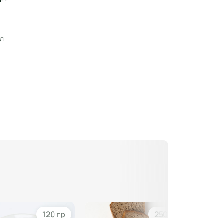
ал
120 гр
250 гр