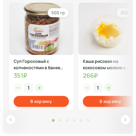
500 гр
200 гр
Суп Гороховый с
Каша рисовая на
копченостями в банке
кокосовом молоке с
консервация
манго
351₽
266₽
В корзину
В корзину