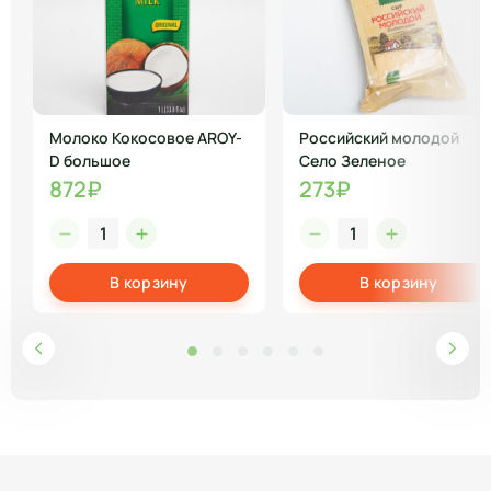
Молоко Кокосовое AROY-
Российский молодой
D большое
Село Зеленое
872₽
273₽
В корзину
В корзину