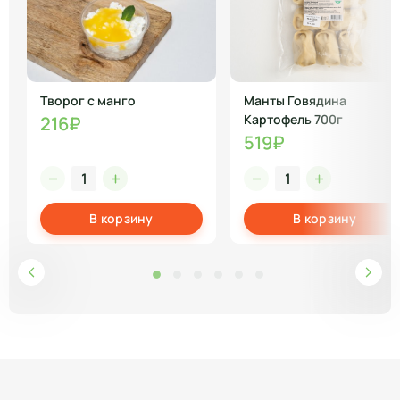
Творог с манго
Манты Говядина
Картофель 700г
216₽
519₽
В корзину
В корзину