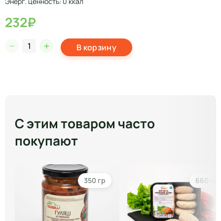
Энерг. ценность: 0 ккал
232₽
В корзину
С этим товаром часто
покупают
350 гр
660 гр