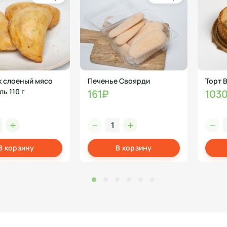
 слоеный мясо
Печенье Своярди
Торт 
ь 110 г
161₽
103
В корзину
В корзину