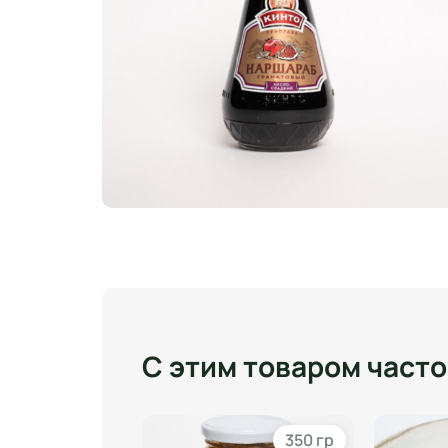
С этим товаром част
800 гр
350 гр