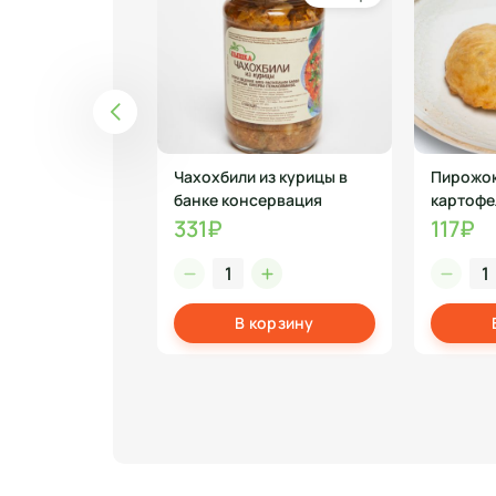
ный
Чахохбили из курицы в
Пирожок
0 гр
банке консервация
картофел
331₽
117₽
корзину
В корзину