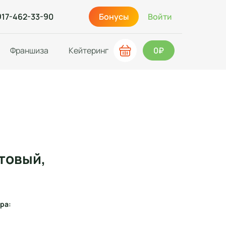
917-462-33-90
Бонусы
Войти
Франшиза
Кейтеринг
0₽
товый,
ра: