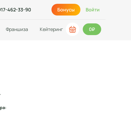
917-462-33-90
Бонусы
Войти
Франшиза
Кейтеринг
0₽
ц
ра: