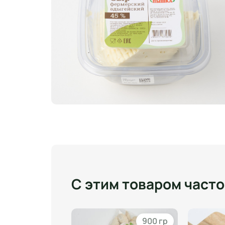
С этим товаром част
1000 гр
900 гр