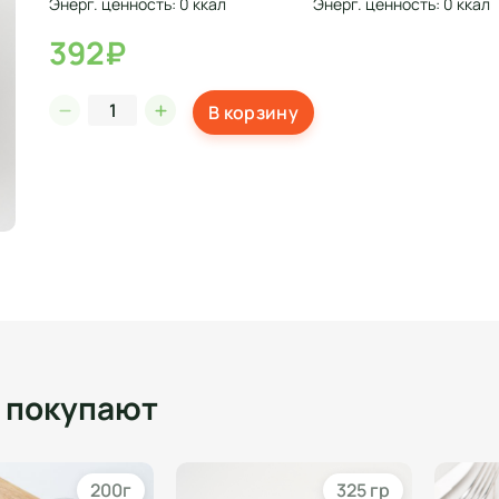
Энерг. ценность: 0 ккал
Энерг. ценность: 0 ккал
392₽
В корзину
о покупают
200г
325 гр