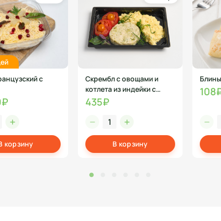
цей
ранцузский с
Скрембл с овощами и
Блины
котлета из индейки с
108
брокколи
0₽
435₽
В корзину
В корзину