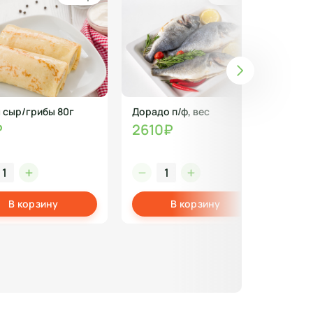
 сыр/грибы 80г
Дорадо п/ф, вес
Крыл
вен
₽
2610₽
(по
61
В корзину
В корзину