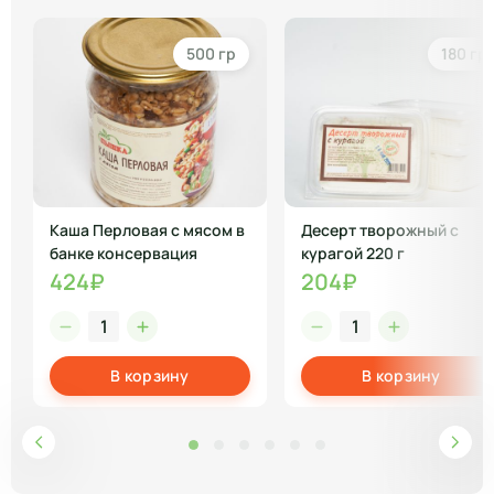
500 гр
180 гр
Каша Перловая с мясом в
Десерт творожный с
банке консервация
курагой 220 г
424₽
204₽
В корзину
В корзину