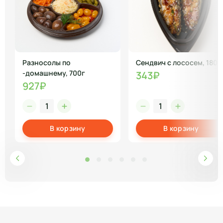
Разносолы по
Сендвич с лососем, 180г
-домашнему, 700г
343₽
927₽
В корзину
В корзину