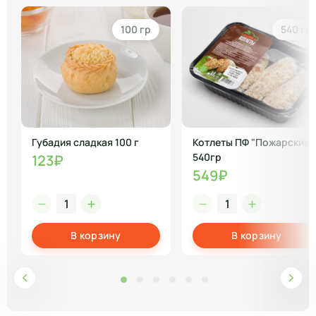
100 гр
540 гр
Губадия сладкая 100 г
Котлеты ПФ "Пожарские"
540гр
123₽
549₽
В корзину
В корзину