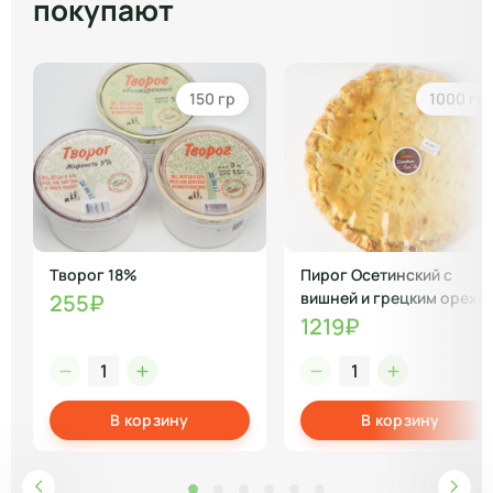
покупают
150 гр
1000 гр
Творог 18%
Пирог Осетинский с
вишней и грецким орехо
255₽
полуфабрикат
1219₽
В корзину
В корзину