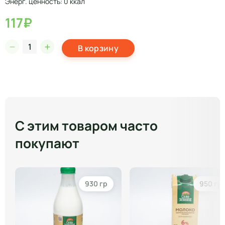
Энерг. ценность: 0 ккал
117₽
В корзину
С этим товаром часто
покупают
930 гр
950 гр