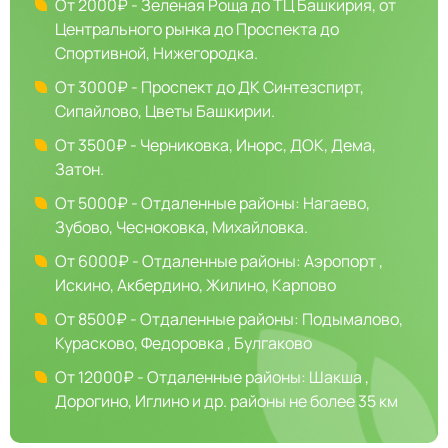
От 2000₽ - Зеленая Роща до ТЦ Башкирия, от
Центрального рынка до Проспекта до
Спортивной, Нижегородка.
От 3000₽ - Проспект до ДК Синтезспирт,
Сипайлово, Цветы Башкирии.
От 3500₽ - Черниковка, Инорс, ДОК, Дема,
Затон.
От 5000₽ - Отдаленные районы: Нагаево,
Зубово, Чесноковка, Михайловка.
От 6000₽ - Отдаленные районы: Аэропорт ,
Искино, Акбердино, Жилино, Карпово
От 8500₽ - Отдаленные районы: Подымалово,
Курасково, Федоровка , Булгаково
От 12000₽ - Отдаленные районы: Шакша ,
Дорогино, Иглино и др. районы не более 35 км