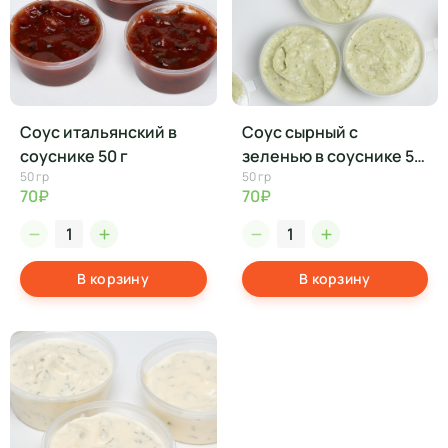
Соус итальянский в
Соус сырный с
соуснике 50 г
зеленью в соуснике 50
50 гр
50 гр
г
70₽
70₽
В корзину
В корзину