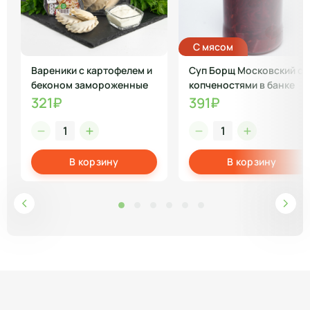
С мясом
Вареники с картофелем и
Суп Борщ Московский с
беконом замороженные
копченостями в банке
321₽
391₽
В корзину
В корзину