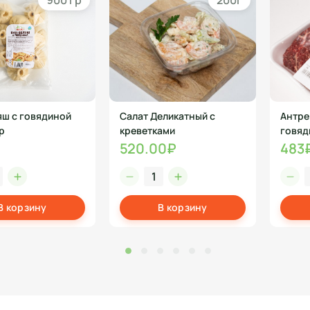
900 гр
200г
яш с говядиной
Салат Деликатный с
Антре
р
креветками
говяд
520.00₽
483
В корзину
В корзину