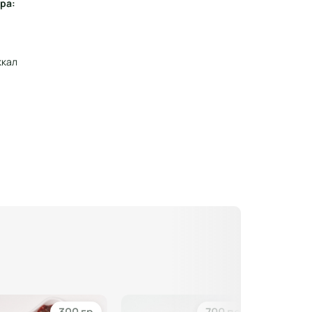
ра:
ккал