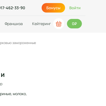
917-462-33-90
Бонусы
Войти
Франшиза
Кейтеринг
0₽
морковью замороженные
 и
гр
риные, молоко,