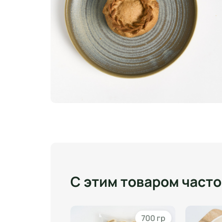
С этим товаром част
900 гр
700 гр