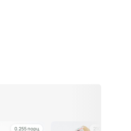
0.255 порц
210 гр