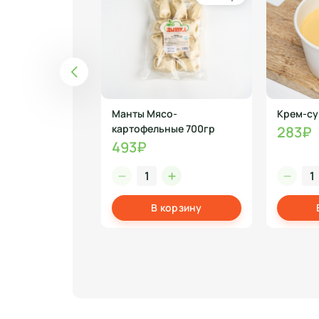
овно-
Манты Мясо-
Крем-су
ный
картофельные 700гр
283₽
493₽
корзину
В корзину