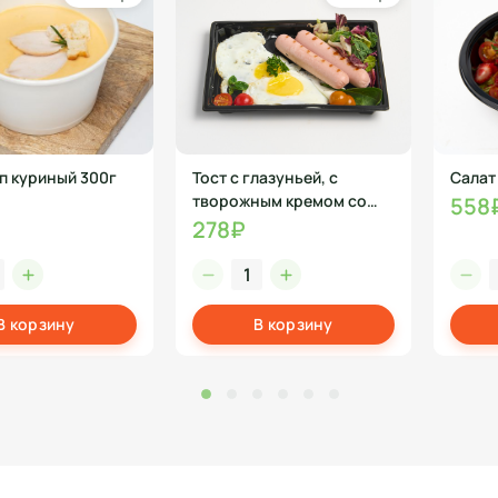
п куриный 300г
Тост с глазуньей, с
Салат
творожным кремом со
558
шпинатом и сосиской
278₽
В корзину
В корзину