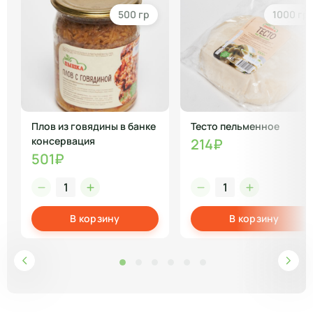
500 гр
1000 гр
Плов из говядины в банке
Тесто пельменное
консервация
214₽
501₽
В корзину
В корзину